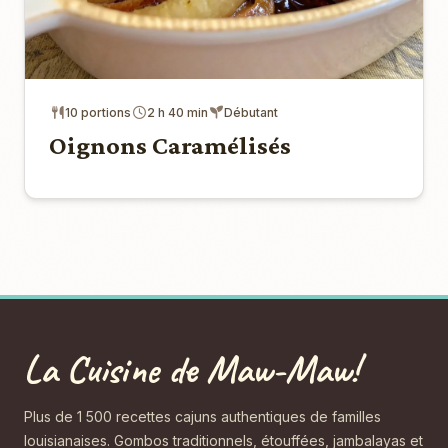
10 portions
2 h 40 min
Débutant
Oignons Caramélisés
La Cuisine de Maw-Maw!
Plus de 1 500 recettes cajuns authentiques de familles
louisianaises. Gombos traditionnels, étouffées, jambalayas et