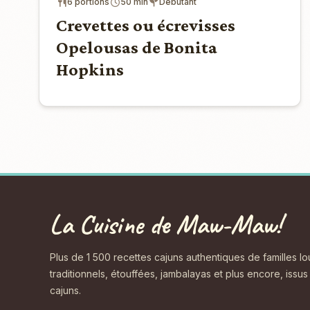
6 portions
50 min
Débutant
Crevettes ou écrevisses
Opelousas de Bonita
Hopkins
La Cuisine de Maw-Maw!
Plus de 1 500 recettes cajuns authentiques de familles l
traditionnels, étouffées, jambalayas et plus encore, issu
cajuns.