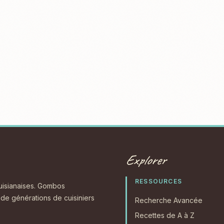
Explorer
RESSOURCES
ouisianaises. Gombos
s de générations de cuisiniers
Recherche Avancée
Recettes de A à Z