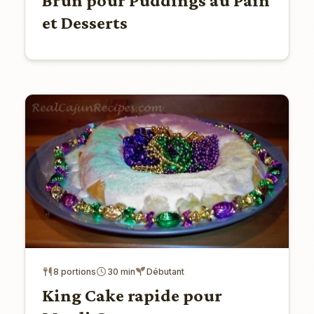
Brun pour Puddings au Pain
et Desserts
8 portions
30 min
Débutant
King Cake rapide pour