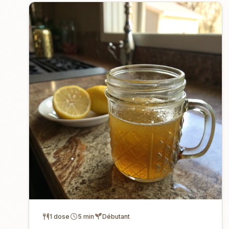
1 dose
5 min
Débutant