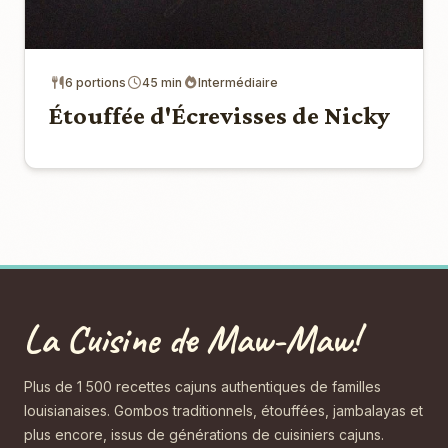
6 portions
45 min
Intermédiaire
Étouffée d'Écrevisses de Nicky
La Cuisine de Maw-Maw!
Plus de 1 500 recettes cajuns authentiques de familles
louisianaises. Gombos traditionnels, étouffées, jambalayas et
plus encore, issus de générations de cuisiniers cajuns.