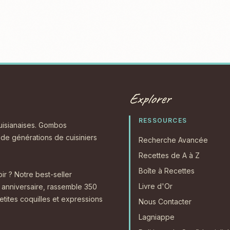
Explorer
RESSOURCES
ouisianaises. Gombos
s de générations de cuisiniers
Recherche Avancée
Recettes de A à Z
Boîte à Recettes
r ? Notre best-seller
Livre d'Or
anniversaire, rassemble 350
etites coquilles et expressions
Nous Contacter
Lagniappe