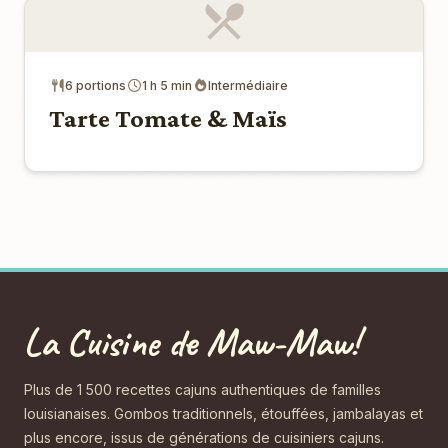
6 portions
1 h 5 min
Intermédiaire
Tarte Tomate & Maïs
La Cuisine de Maw-Maw!
Plus de 1 500 recettes cajuns authentiques de familles
louisianaises. Gombos traditionnels, étouffées, jambalayas et
plus encore, issus de générations de cuisiniers cajuns.