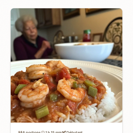
6 portions
1 h 15 min
Débutant