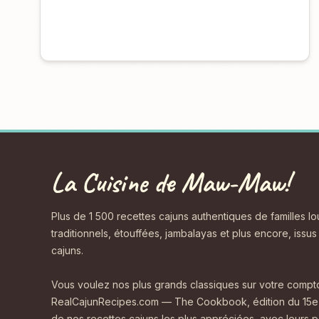
La Cuisine de Maw-Maw!
Plus de 1 500 recettes cajuns authentiques de familles l
traditionnels, étouffées, jambalayas et plus encore, issu
cajuns.
Vous voulez nos plus grands classiques sur votre comptoi
RealCajunRecipes.com — The Cookbook, édition du 15e 
de nos recettes cajuns les plus appréciées, avec leurs p