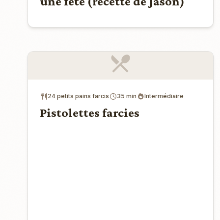
une fête (recette de Jason)
24 petits pains farcis
35 min
Intermédiaire
Pistolettes farcies