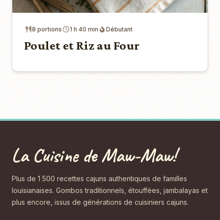
8 portions
1 h 40 min
Débutant
Poulet et Riz au Four
La Cuisine de Maw-Maw!
Plus de 1 500 recettes cajuns authentiques de familles
louisianaises. Gombos traditionnels, étouffées, jambalayas et
plus encore, issus de générations de cuisiniers cajuns.