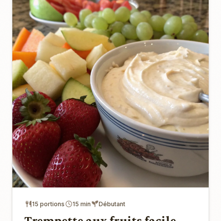
15 portions
15 min
Débutant
Trempette aux fruits facile