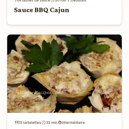
4 tasses de sauce
50 min
Débutant
Sauce BBQ Cajun
15 tartelettes
35 min
Intermédiaire