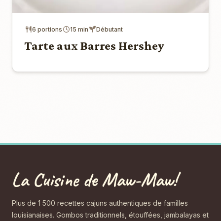
6 portions
15 min
Débutant
Tarte aux Barres Hershey
La Cuisine de Maw-Maw!
Plus de 1 500 recettes cajuns authentiques de familles
louisianaises. Gombos traditionnels, étouffées, jambalayas et