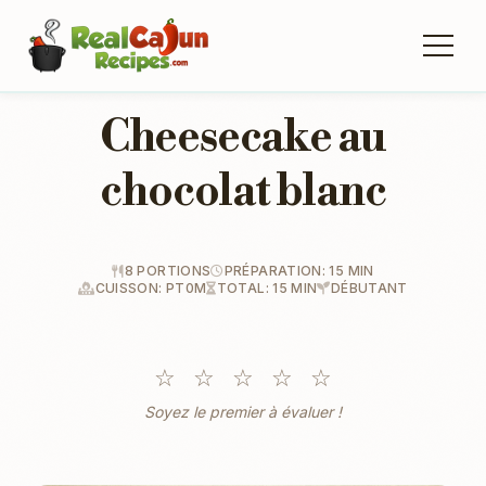
Cheesecake au
chocolat blanc
8 PORTIONS
PRÉPARATION: 15 MIN
CUISSON: PT0M
TOTAL: 15 MIN
DÉBUTANT
☆
☆
☆
☆
☆
Soyez le premier à évaluer !