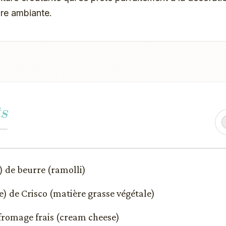
re ambiante.
s
e) de beurre (ramolli)
e) de Crisco (matière grasse végétale)
e fromage frais (cream cheese)