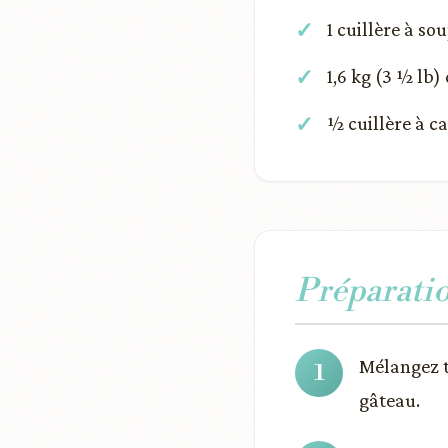
1 cuillère à so
1,6 kg (3 ½ lb)
½ cuillère à ca
Préparati
Mélangez t
gâteau.