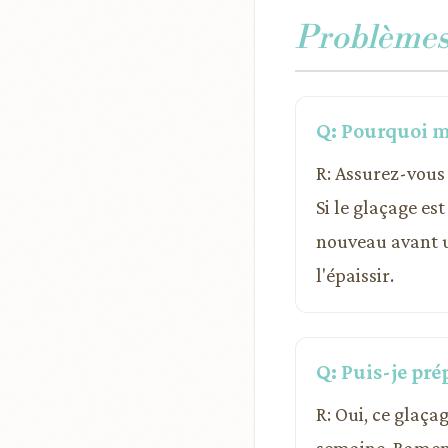
Problèmes 
Q: Pourquoi mo
R: Assurez-vous 
Si le glaçage es
nouveau avant u
l'épaissir.
Q: Puis-je pré
R: Oui, ce glaça