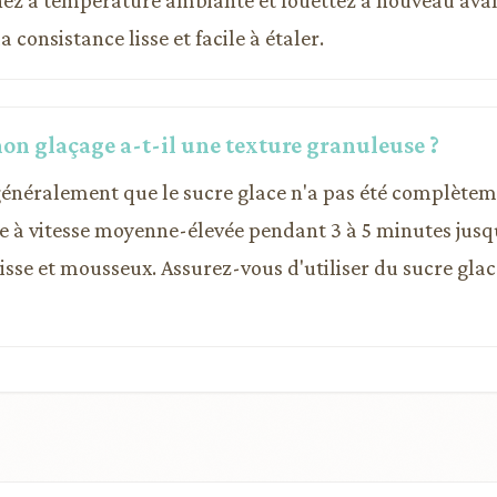
z à température ambiante et fouettez à nouveau avant
 consistance lisse et facile à étaler.
on glaçage a-t-il une texture granuleuse ?
e généralement que le sucre glace n'a pas été complètem
e à vitesse moyenne-élevée pendant 3 à 5 minutes jusqu'
sse et mousseux. Assurez-vous d'utiliser du sucre glac