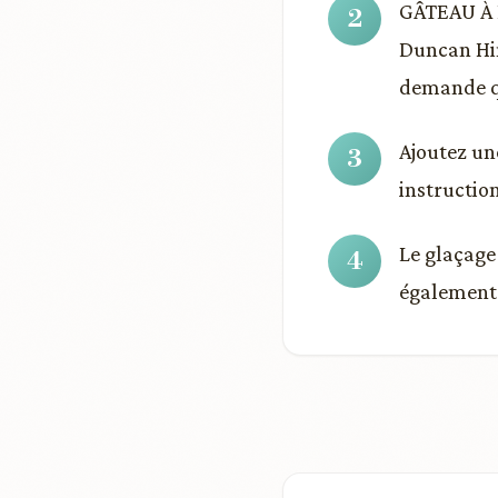
GÂTEAU À 
Duncan Hin
demande qu
Ajoutez une
instruction
Le glaçage
également 