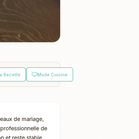
la Recette
Mode Cuisine
âteaux de mariage,
 professionnelle de
on et reste stable