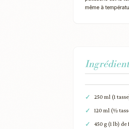
même à températu
Ingrédient
250 ml (1 tass
120 ml (½ tass
450 g (1 lb) d