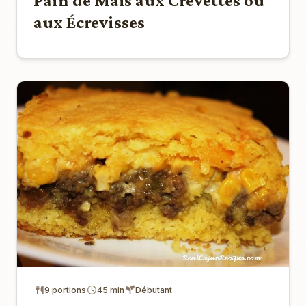
Pain de Maïs aux Crevettes ou
aux Écrevisses
9 portions
45 min
Débutant