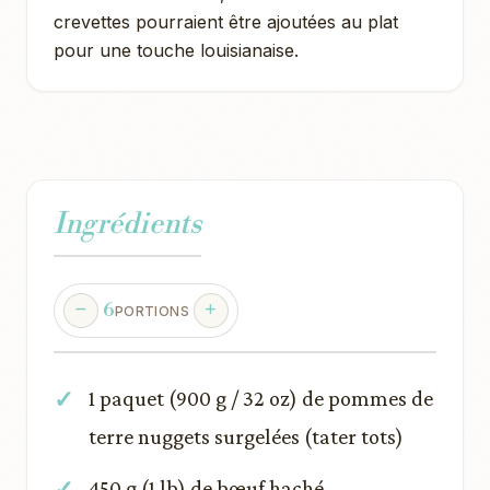
crevettes pourraient être ajoutées au plat
pour une touche louisianaise.
Ingrédients
6
PORTIONS
1 paquet (900 g / 32 oz) de pommes de
terre nuggets surgelées (tater tots)
450 g (1 lb) de bœuf haché