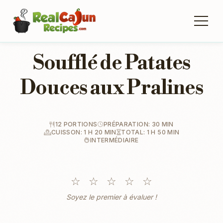
Soufflé de Patates
Douces aux Pralines
12 PORTIONS
PRÉPARATION: 30 MIN
CUISSON: 1 H 20 MIN
TOTAL: 1 H 50 MIN
INTERMÉDIAIRE
☆
☆
☆
☆
☆
Soyez le premier à évaluer !