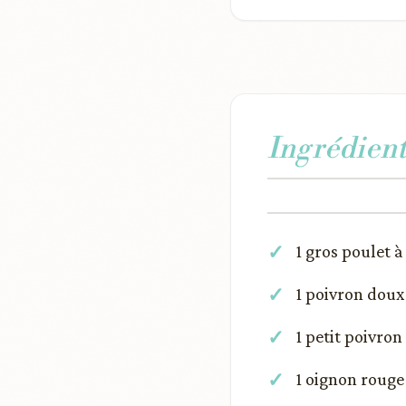
Ingrédient
1 gros poulet à
1 poivron dou
1 petit poivro
1 oignon rouge