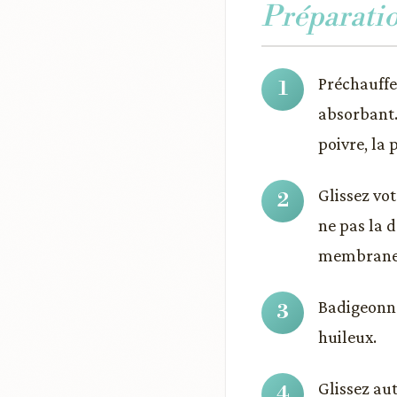
Préparati
Préchauffez
absorbant.
poivre, la 
Glissez vo
ne pas la d
membrane
Badigeonnez
huileux.
Glissez au