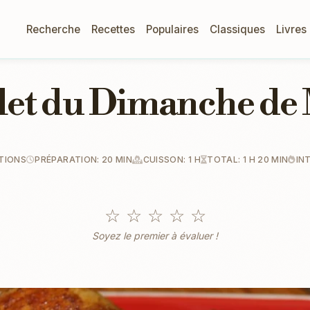
Recherche
Recettes
Populaires
Classiques
Livres
let du Dimanche d
RTIONS
PRÉPARATION: 20 MIN
CUISSON: 1 H
TOTAL: 1 H 20 MIN
IN
☆
☆
☆
☆
☆
Soyez le premier à évaluer !