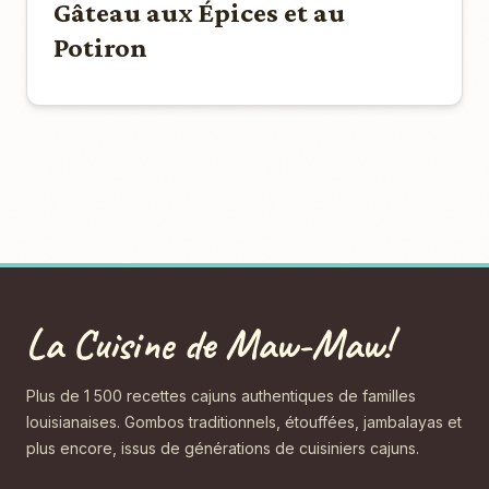
Gâteau aux Épices et au
Potiron
La Cuisine de Maw-Maw!
Plus de 1 500 recettes cajuns authentiques de familles
louisianaises. Gombos traditionnels, étouffées, jambalayas et
plus encore, issus de générations de cuisiniers cajuns.