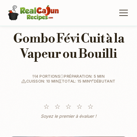
Gombo Févi Cuit à la
Vapeur ou Bouilli
4 PORTIONS
PRÉPARATION: 5 MIN
CUISSON: 10 MIN
TOTAL: 15 MIN
DÉBUTANT
☆
☆
☆
☆
☆
Soyez le premier à évaluer !