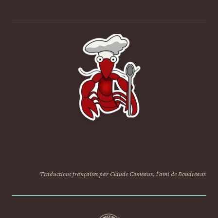
Traductions françaises par Claude Comeaux, l'ami de Boudreaux