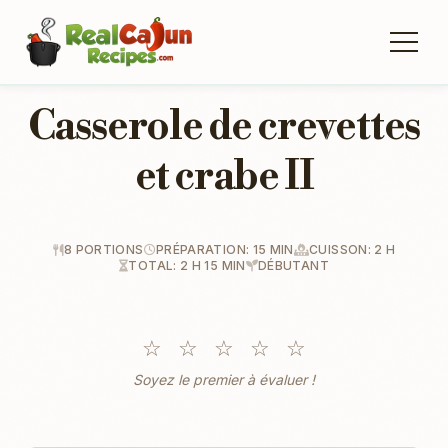
Casserole de crevettes
et crabe II
8 PORTIONS
PRÉPARATION: 15 MIN
CUISSON: 2 H
TOTAL: 2 H 15 MIN
DÉBUTANT
☆
☆
☆
☆
☆
Soyez le premier à évaluer !