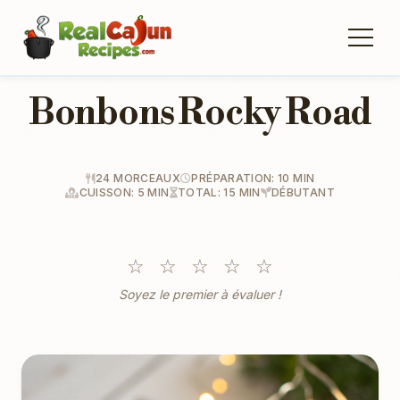
Bonbons Rocky Road
24 MORCEAUX
PRÉPARATION: 10 MIN
CUISSON: 5 MIN
TOTAL: 15 MIN
DÉBUTANT
☆
☆
☆
☆
☆
Soyez le premier à évaluer !