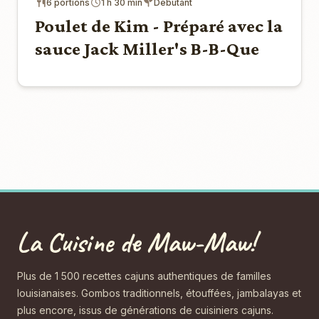
6 portions
1 h 30 min
Débutant
Poulet de Kim - Préparé avec la
sauce Jack Miller's B-B-Que
La Cuisine de Maw-Maw!
Plus de 1 500 recettes cajuns authentiques de familles
louisianaises. Gombos traditionnels, étouffées, jambalayas et
plus encore, issus de générations de cuisiniers cajuns.