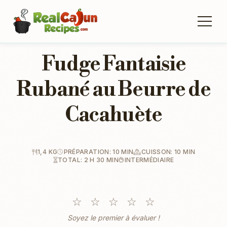
Fudge Fantaisie
Rubané au Beurre de
Cacahuète
1,4 KG
PRÉPARATION: 10 MIN
CUISSON: 10 MIN
TOTAL: 2 H 30 MIN
INTERMÉDIAIRE
☆
☆
☆
☆
☆
Soyez le premier à évaluer !