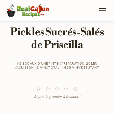
Pickles Sucrés-Salés
de Priscilla
6 BOCAUX D'UNE PINTE
PRÉPARATION: 20 MIN
CUISSON: 15 MIN
TOTAL: 1 H 35 MIN
DÉBUTANT
☆
☆
☆
☆
☆
Soyez le premier à évaluer !