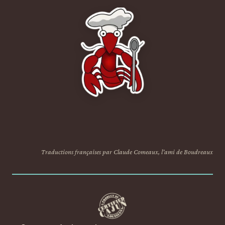
Traductions françaises par Claude Comeaux, l'ami de Boudreaux