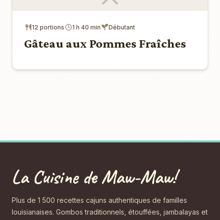
12 portions
1 h 40 min
Débutant
Gâteau aux Pommes Fraîches
La Cuisine de Maw-Maw!
Plus de 1 500 recettes cajuns authentiques de familles
louisianaises. Gombos traditionnels, étouffées, jambalayas et