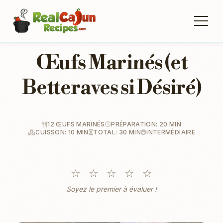
Œufs Marinés (et
Betteraves si Désiré)
12 ŒUFS MARINÉS
PRÉPARATION: 20 MIN
CUISSON: 10 MIN
TOTAL: 30 MIN
INTERMÉDIAIRE
☆
☆
☆
☆
☆
Soyez le premier à évaluer !