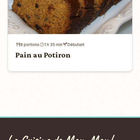
8 portions
1 h 35 min
Débutant
Pain au Potiron
La Cuisine de Maw-Maw!