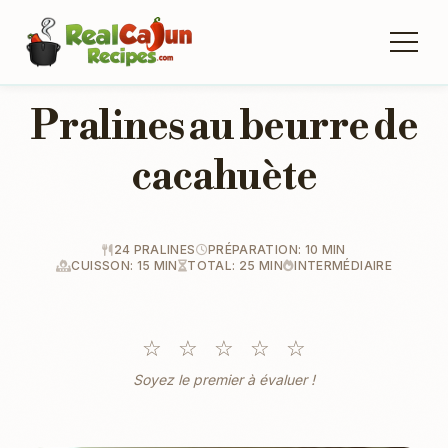
Pralines au beurre de
cacahuète
24 PRALINES
PRÉPARATION: 10 MIN
CUISSON: 15 MIN
TOTAL: 25 MIN
INTERMÉDIAIRE
☆
☆
☆
☆
☆
Soyez le premier à évaluer !