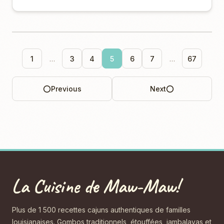
1
…
3
4
5
6
7
…
67
Previous
Next
La Cuisine de Maw-Maw!
Plus de 1 500 recettes cajuns authentiques de familles
louisianaises. Gombos traditionnels, étouffées, jambalayas et