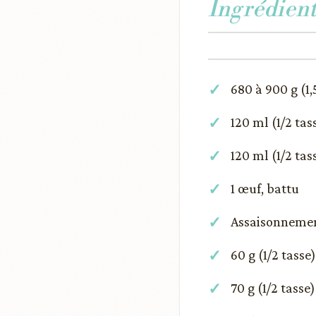
Ingrédient
680 à 900 g (1,
120 ml (1/2 ta
120 ml (1/2 ta
1 œuf, battu
Assaisonnemen
60 g (1/2 tasse
70 g (1/2 tass