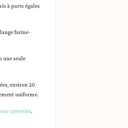
ïs à parts égales
lange farine-
n une seule
rées, environ 20
sement uniforme.
our crevettes
.