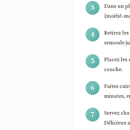
Dans un pl
(moitié-mo
Retirez le
semoule jus
Placez les
couche.
Faites cuir
minutes, e
Servez cha
Délicieux