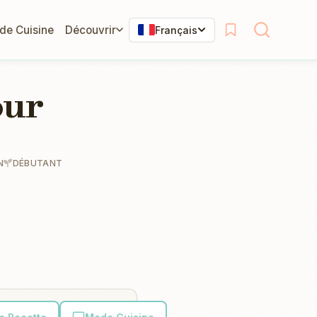
 de Cuisine
Découvrir
Français
our
N
DÉBUTANT