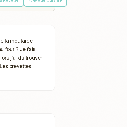
la Recette
Mode Cuisine
de la moutarde
 four ? Je fais
lors j’ai dû trouver
 Les crevettes