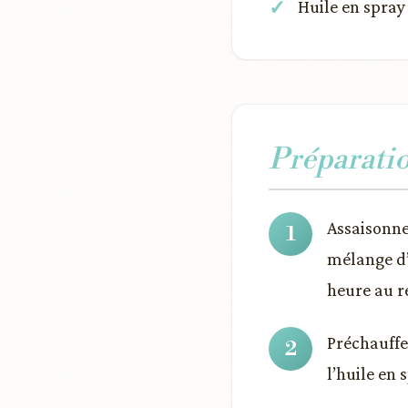
Huile en spra
Préparati
Assaisonnez
mélange d
heure au r
Préchauffe
l’huile en 