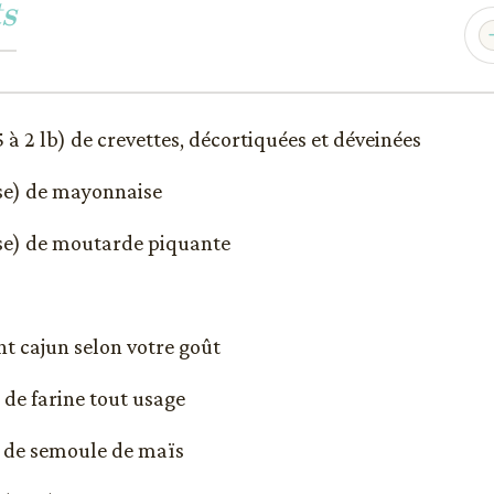
s
5 à 2 lb) de crevettes, décortiquées et déveinées
sse) de mayonnaise
sse) de moutarde piquante
t cajun selon votre goût
) de farine tout usage
e) de semoule de maïs