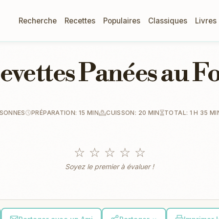
Recherche
Recettes
Populaires
Classiques
Livres
evettes Panées au F
RSONNES
PRÉPARATION: 15 MIN
CUISSON: 20 MIN
TOTAL: 1 H 35 MI
☆
☆
☆
☆
☆
Soyez le premier à évaluer !