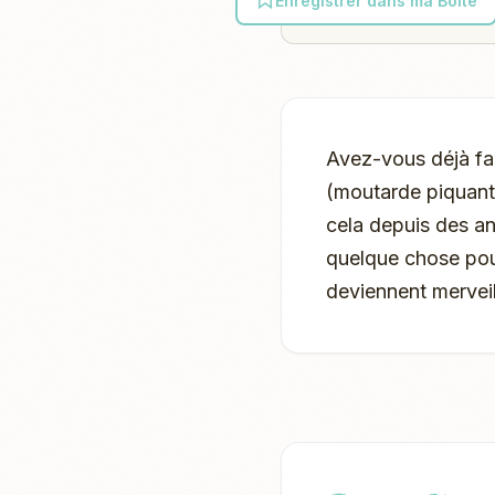
Enregistrer dans ma Boîte
Avez-vous déjà fai
(moutarde piquante
cela depuis des ann
quelque chose pour
deviennent merveil