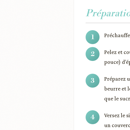
Préparati
Préchauffez
Pelez et c
pouce) d’ép
Préparez un
beurre et l
que le suc
Versez le 
un couverc