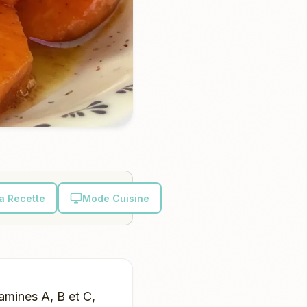
la Recette
Mode Cuisine
amines A, B et C,