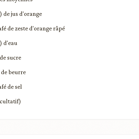
) de jus d'orange
café de zeste d'orange râpé
) d'eau
 de sucre
) de beurre
afé de sel
ultatif)