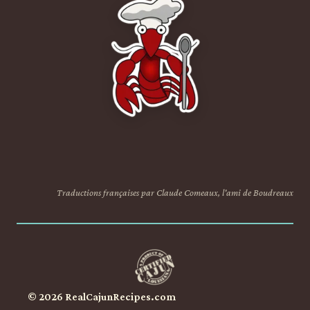
Traductions françaises par Claude Comeaux, l'ami de Boudreaux
© 2026 RealCajunRecipes.com