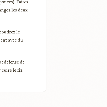
pouces). Faites
langez les deux
upoudrez le
ment avec du
 : défense de
cuire le riz