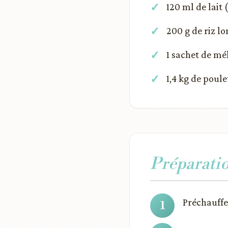
120 ml de lait
200 g de riz lo
1 sachet de mé
1,4 kg de poul
Préparati
Préchauffez