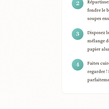
Répartissez
fondre le b
soupes ense
Disposez l
mélange de
papier alu
Faites cui
regarder !
parfaiteme