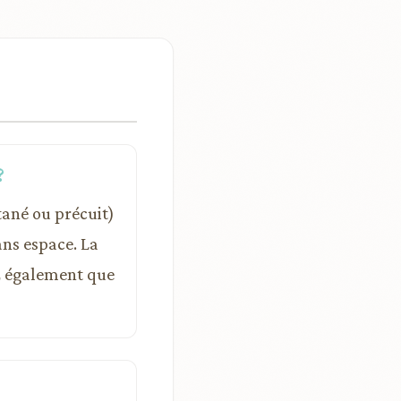
?
ntané ou précuit)
ns espace. La
ez également que