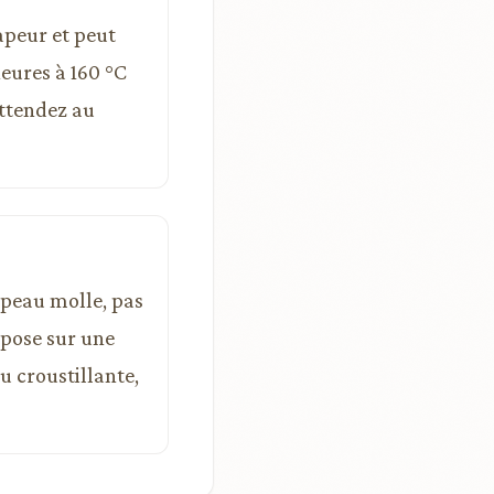
vapeur et peut
heures à 160 °C
attendez au
e peau molle, pas
epose sur une
u croustillante,