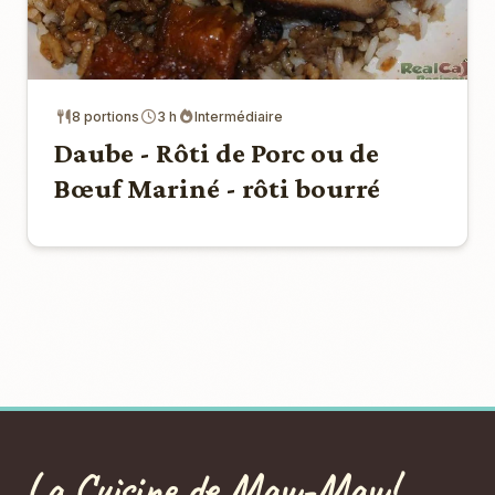
8 portions
3 h
Intermédiaire
Daube - Rôti de Porc ou de
Bœuf Mariné - rôti bourré
La Cuisine de Maw-Maw!