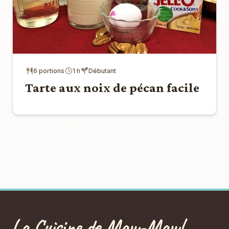
6 portions
1 h
Débutant
Tarte aux noix de pécan facile
La Cuisine de Maw-Maw!