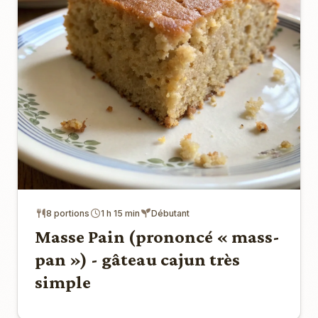
8 portions
1 h 15 min
Débutant
Masse Pain (prononcé « mass-
pan ») - gâteau cajun très
simple