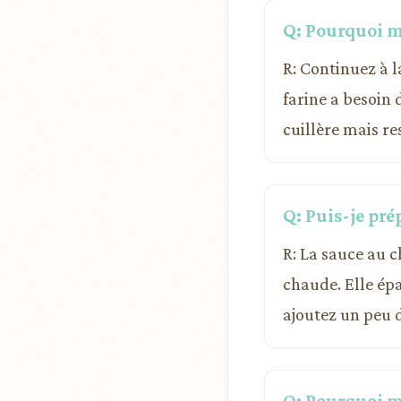
Q: Pourquoi ma
R: Continuez à 
farine a besoin 
cuillère mais re
Q: Puis-je pré
R: La sauce au 
chaude. Elle épa
ajoutez un peu 
Q: Pourquoi m