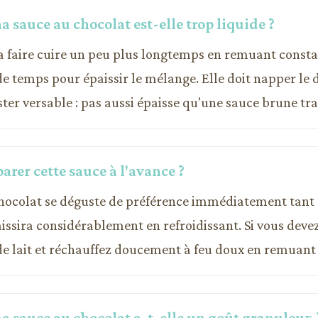
 sauce au chocolat est-elle trop liquide ?
la faire cuire un peu plus longtemps en remuant cons
de temps pour épaissir le mélange. Elle doit napper le 
ster versable : pas aussi épaisse qu'une sauce brune tra
parer cette sauce à l'avance ?
chocolat se déguste de préférence immédiatement tant q
issira considérablement en refroidissant. Si vous devez
de lait et réchauffez doucement à feu doux en remuan
a sauce au chocolat a-t-elle un goût granuleux 