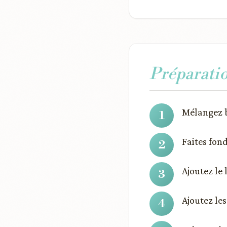
Préparati
Mélangez bi
Faites fon
Ajoutez le
Ajoutez les