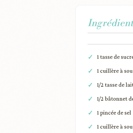
Ingrédient
1 tasse de sucr
1 cuillère à so
1/2 tasse de lai
1/2 bâtonnet d
1 pincée de sel
1 cuillère à s