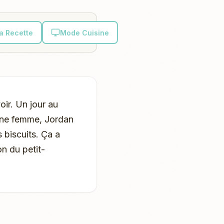
la Recette
Mode Cuisine
oir. Un jour au
jeune femme, Jordan
 biscuits. Ça a
on du petit-