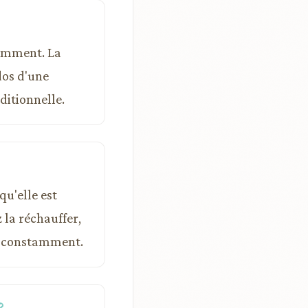
tamment. La
dos d'une
ditionnelle.
u'elle est
 la réchauffer,
t constamment.
?