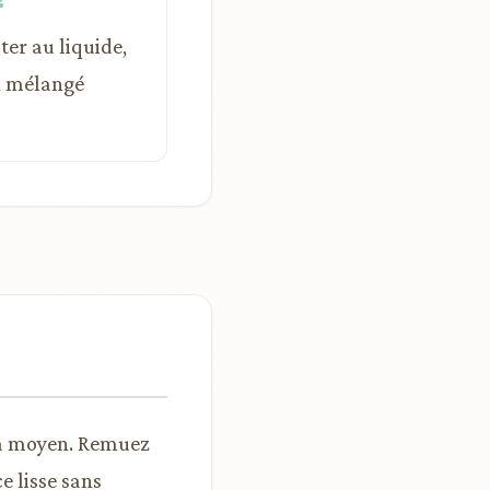
ter au liquide,
n mélangé
u à moyen. Remuez
e lisse sans