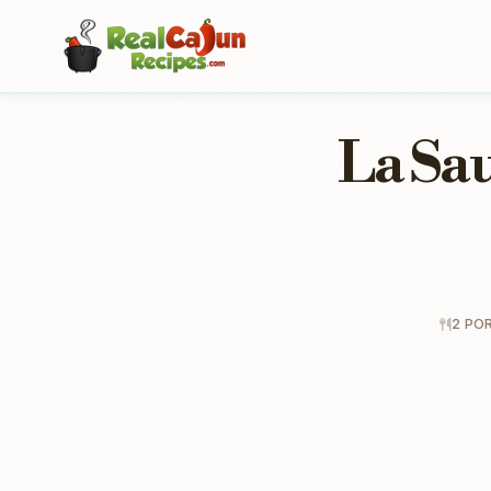
La Sa
2 PO