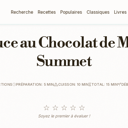
Recherche
Recettes
Populaires
Classiques
Livres
uce au Chocolat de
Summet
RTIONS
PRÉPARATION: 5 MIN
CUISSON: 10 MIN
TOTAL: 15 MIN
DÉ
☆
☆
☆
☆
☆
Soyez le premier à évaluer !