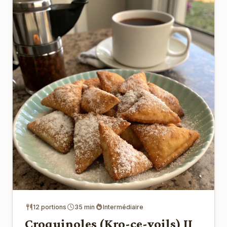
12 portions
35 min
Intermédiaire
Croquinoles (Kro-ce-yoils) II