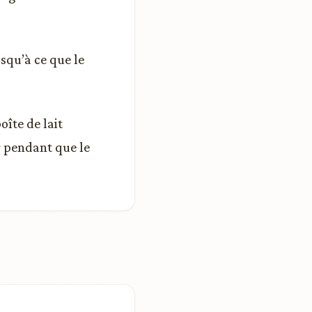
usqu’à ce que le
îte de lait
r pendant que le