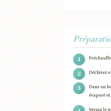
Préparati
Préchauffez
Déchirez o
Dans un bol
évaporé et 
Versez le 