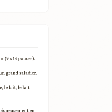
m (9 x 13 pouces).
un grand saladier.
le lait, le lait
soigneusement en