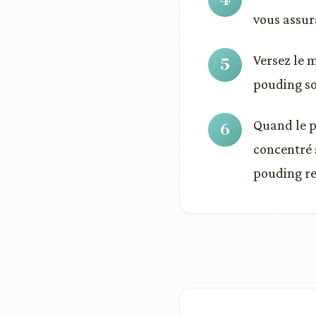
vous assur
Versez le m
pouding soi
Quand le p
concentré 
pouding re