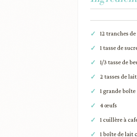
12 tranches de 
1 tasse de sucr
1/3 tasse de be
2 tasses de lait
1 grande boîte 
4 œufs
1 cuillère à caf
1 boîte de lait