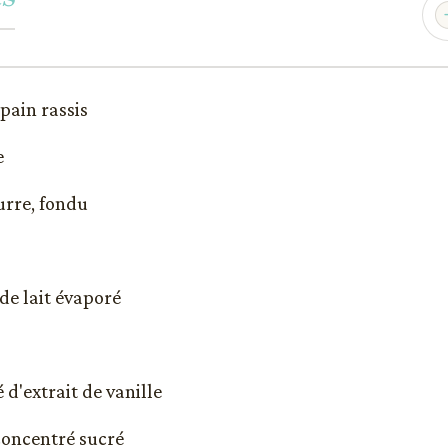
pain rassis
e
urre, fondu
de lait évaporé
é d'extrait de vanille
 concentré sucré