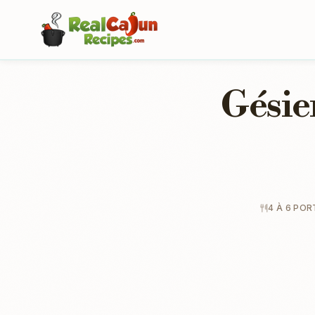
Gésier
4 À 6 POR