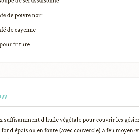
à soupe de sel assaisonné
café de poivre noir
café de cayenne
pour friture
on
z suffisamment d’huile végétale pour couvrir les gésie
fond épais ou en fonte (avec couvercle) à feu moyen-vi