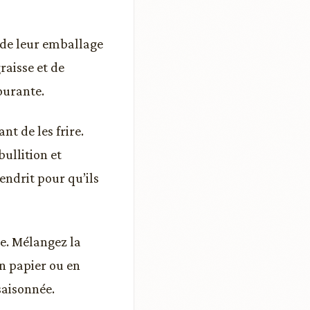
s de leur emballage
raisse et de
ourante.
nt de les frire.
bullition et
endrit pour qu’ils
e. Mélangez la
en papier ou en
saisonnée.