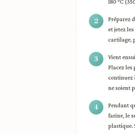
180 °C (350
Préparez d
et jetez le
cartilage, 
Vient ensui
Placez les 
continuez à
ne soient p
Pendant qu
farine, le 
plastique.