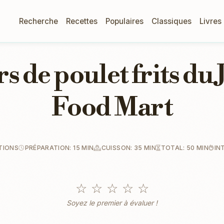
Recherche
Recettes
Populaires
Classiques
Livres
s de poulet frits du
Food Mart
TIONS
PRÉPARATION: 15 MIN
CUISSON: 35 MIN
TOTAL: 50 MIN
IN
☆
☆
☆
☆
☆
Soyez le premier à évaluer !