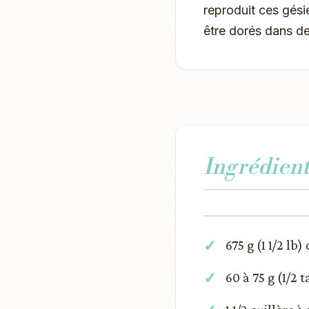
reproduit ces gésie
être dorés dans de
Ingrédient
675 g (1 1/2 lb)
60 à 75 g (1/2 