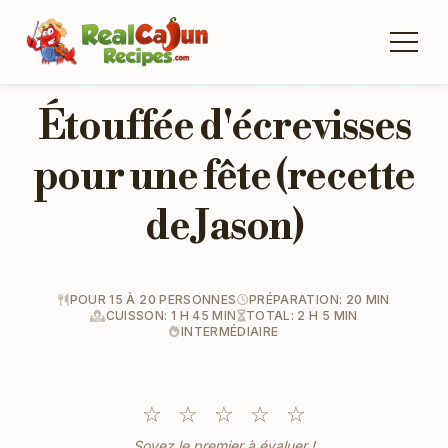
Étouffée d'écrevisses
pour une fête (recette
de Jason)
POUR 15 À 20 PERSONNES
PRÉPARATION: 20 MIN
CUISSON: 1 H 45 MIN
TOTAL: 2 H 5 MIN
INTERMÉDIAIRE
☆
☆
☆
☆
☆
Soyez le premier à évaluer !