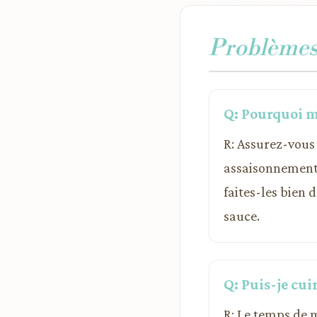
Problèmes 
Q: Pourquoi me
R: Assurez-vous 
assaisonnements
faites-les bien 
sauce.
Q: Puis-je cui
R: Le temps de 