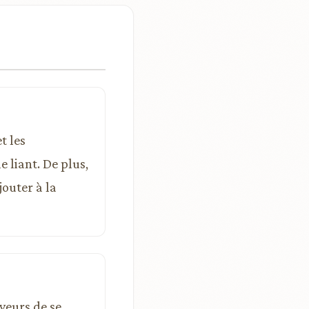
t les
 liant. De plus,
jouter à la
veurs de se