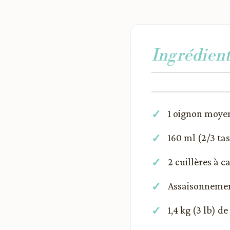
Ingrédient
1 oignon moye
160 ml (2/3 t
2 cuillères à c
Assaisonnemen
1,4 kg (3 lb) 