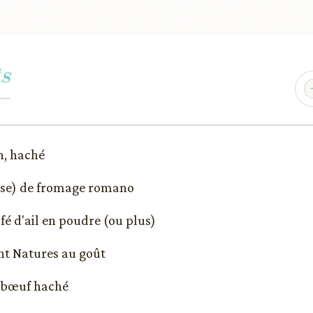
s
n, haché
asse) de fromage romano
afé d'ail en poudre (ou plus)
t Natures au goût
de bœuf haché