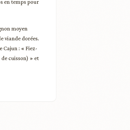
ps en temps pour
 oignon moyen
de viande dorées.
 Cajun : « Fiez-
 de cuisson) » et