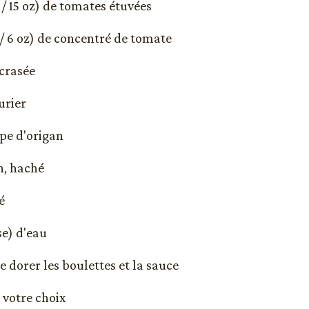
 / 15 oz) de tomates étuvées
 / 6 oz) de concentré de tomate
écrasée
aurier
upe d'origan
n, haché
é
se) d'eau
e dorer les boulettes et la sauce
 votre choix