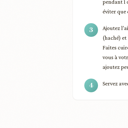
pendant 1 
éviter que 
Ajoutez l’a
(haché) et
Faites cui
vous à votr
ajoutez peu
Servez ave