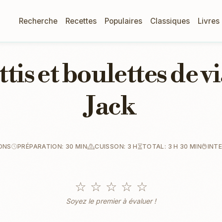
Recherche
Recettes
Populaires
Classiques
Livres
tis et boulettes de v
Jack
ONS
PRÉPARATION: 30 MIN
CUISSON: 3 H
TOTAL: 3 H 30 MIN
INT
☆
☆
☆
☆
☆
Soyez le premier à évaluer !