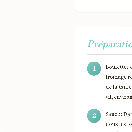
Préparati
Boulettes 
fromage ro
de la taill
vif, enviro
Sauce : Dan
doux les t