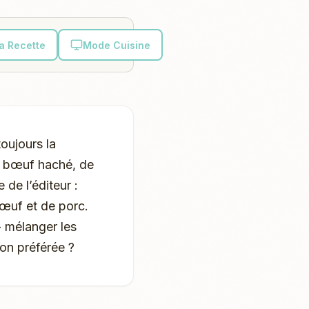
la Recette
Mode Cuisine
oujours la
e bœuf haché, de
de l’éditeur :
bœuf et de porc.
- mélanger les
çon préférée ?