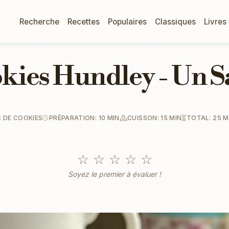
Recherche
Recettes
Populaires
Classiques
Livres
kies Hundley - Un S
 DE COOKIES
PRÉPARATION: 10 MIN
CUISSON: 15 MIN
TOTAL: 25 M
☆
☆
☆
☆
☆
Soyez le premier à évaluer !