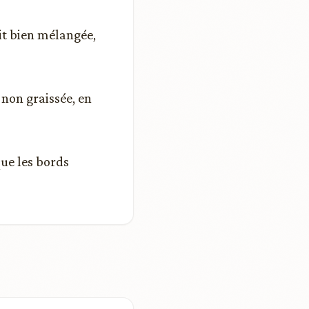
it bien mélangée,
 non graissée, en
que les bords