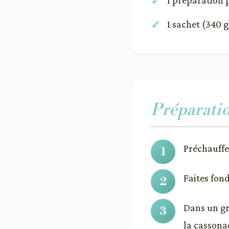
1 préparation 
1 sachet (340 
Préparati
Préchauffez
Faites fond
Dans un gra
la cassona