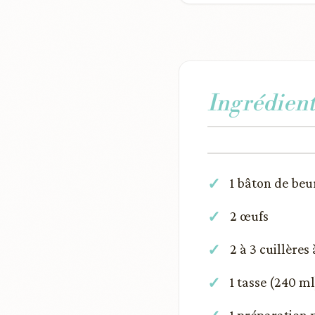
Ingrédient
1 bâton de beur
2 œufs
2 à 3 cuillères
1 tasse (240 m