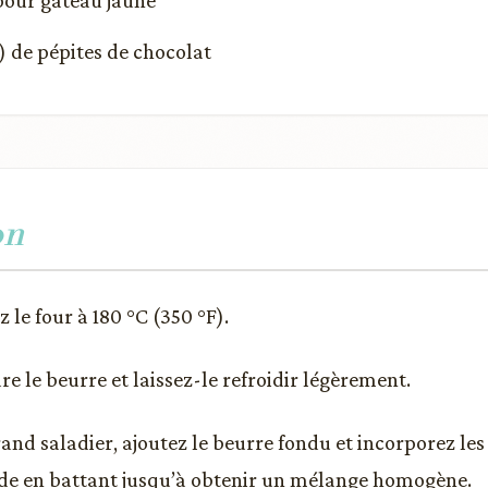
pour gâteau jaune
g) de pépites de chocolat
on
 le four à 180 °C (350 °F).
re le beurre et laissez-le refroidir légèrement.
nd saladier, ajoutez le beurre fondu et incorporez les 
de en battant jusqu’à obtenir un mélange homogène.