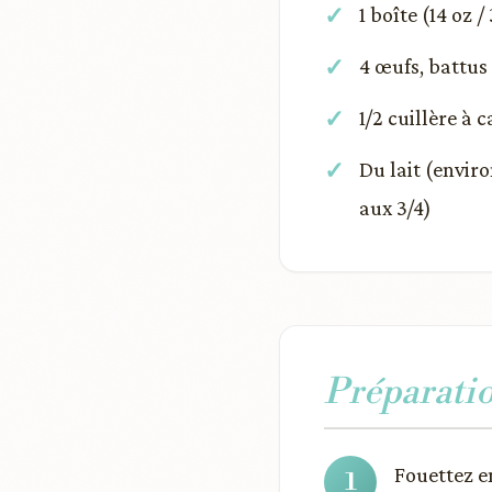
1 boîte (14 oz /
4 œufs, battus
1/2 cuillère à 
Du lait (envir
aux 3/4)
Préparati
Fouettez en