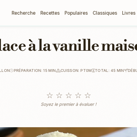
Recherche
Recettes
Populaires
Classiques
Livres
ace à la vanille mai
ALLON
PRÉPARATION: 15 MIN
CUISSON: PT0M
TOTAL: 45 MIN
DÉB
☆
☆
☆
☆
☆
Soyez le premier à évaluer !