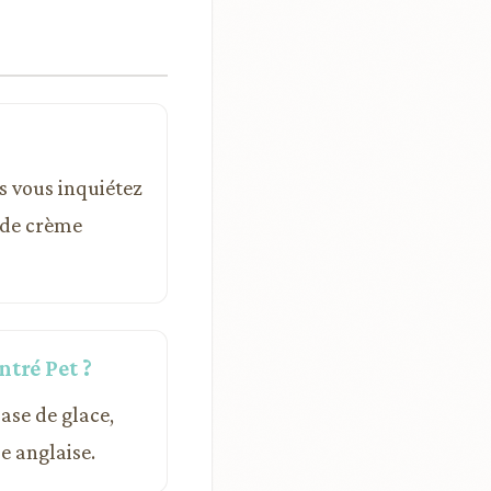
us vous inquiétez
e de crème
ntré Pet ?
base de glace,
e anglaise.