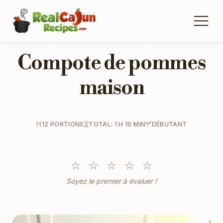
Compote de pommes
maison
12 PORTIONS
TOTAL: 1 H 10 MIN
DÉBUTANT
☆
☆
☆
☆
☆
Soyez le premier à évaluer !