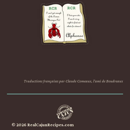
Traductions françaises par Claude Comeaux, l'ami de Boudreaux
© 2026 RealCajunRecipes.com