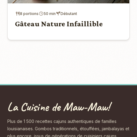
8 portions
50 min
Débutant
Gâteau Nature Infaillible
La Cuisine de Maw-Maw!
Plus de 1 500 recettes cajuns authentiques de familles
louisianaises. Gombos traditionnels, étouffées, jambalayas et
plus encore, issus de générations de cuisiniers cajuns.