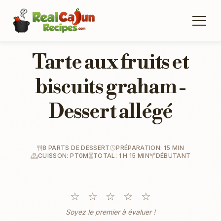
Tarte aux fruits et
biscuits graham -
Dessert allégé
8 PARTS DE DESSERT
PRÉPARATION: 15 MIN
CUISSON: PT0M
TOTAL: 1 H 15 MIN
DÉBUTANT
☆
☆
☆
☆
☆
Soyez le premier à évaluer !