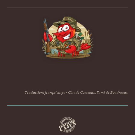
Traductions françaises par Claude Comeaux, l'ami de Boudreaux