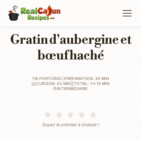
Gratin d'aubergine et
bœuf haché
6 PORTIONS
PRÉPARATION: 30 MIN
CUISSON: 45 MIN
TOTAL: 1 H 15 MIN
INTERMÉDIAIRE
☆
☆
☆
☆
☆
Soyez le premier à évaluer !