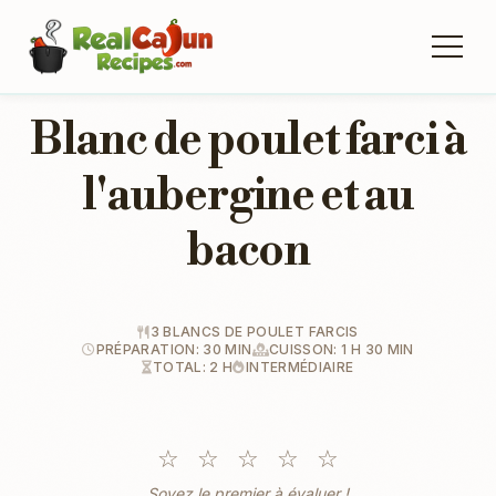
Blanc de poulet farci à
l'aubergine et au
bacon
3 BLANCS DE POULET FARCIS
PRÉPARATION: 30 MIN
CUISSON: 1 H 30 MIN
TOTAL: 2 H
INTERMÉDIAIRE
☆
☆
☆
☆
☆
Soyez le premier à évaluer !